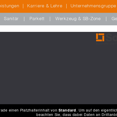
eistungen
Karriere & Lehre
Unternehmensgruppe
Sanitär
Parkett
Werkzeug & SB-Zone
Ge
ade einen Platzhalterinhalt von
Standard
. Um auf den eigentlic
beachten Sie, dass dabei Daten an Drittanb