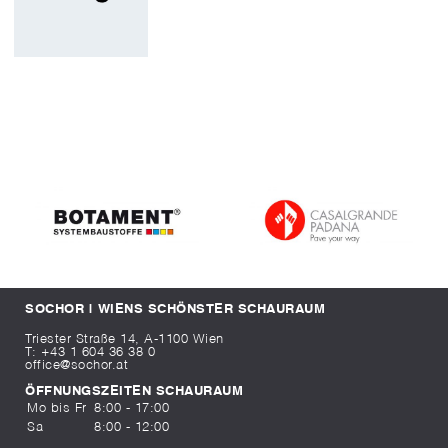
SOCHOR | WIENS SCHÖNSTER SCHAURAUM
Triester Straße 14, A-1100 Wien
T:
+43 1 604 36 38 0
office@sochor.at
ÖFFNUNGSZEITEN SCHAURAUM
Mo bis Fr
8:00 - 17:00
Sa
8:00 - 12:00