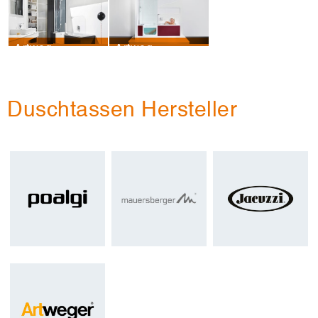
Artweger – Designbad anthrazit
Artweger – Badewanne – bordeaux01
Duschtassen Hersteller