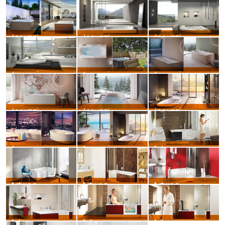
Mauersberger – Acryl Jatro
Mauersberger – Acryl Aspera
Jacuzzi – The Essentials Chic 150 gloss white
Jacuzzi – City Spa
Jacuzzi – Aura plus
Jacuzzi – Aura corner 02
Jacuzzi – Aura corner 01
Jacuzzi – ARGA180 zenitale
Jacuzzi – ARGA180 trequarti
Jacuzzi – ARGA180 frontale
Jacuzzi – ARGA180 centrostanza
Jacuzzi – Arga Amb 03
Jacuzzi – Arga Amb 02
Jacuzzi – Arga Amb 01
Artweger – Twinline Luster Fenster
Artweger – Twinline Artwall Beton
Artweger – Renovierung mit Twinline
Artweger – Produkt
Artweger – Komfortbad bordeaux
Artweger – Koje02 mit Model 02
Artweger – Koje02 mit Model 01