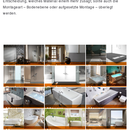
Entscheidung, welches Material einem mehr zusagt, sollte auch die
Montageart – Bodenebene oder aufgesetzte Montage – überlegt
werden.
Poalgi – Duschtasse – Varianten
Poalgi – Duschtasse – Shile
Poalgi – Duschtasse – Gneis
Poalgi – Duschtasse – Clay
Poalgi – Duschtasse – Ambiente
Mauersberger – Convexar
Mauersberger – Chios
Mauersberger – Cero amos
Mauersberger – Ascea