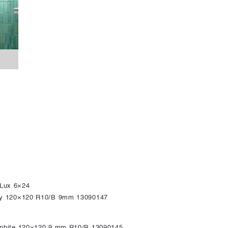
Lux 6×24
ey 120×120 R10/B 9mm 13090147
aphite 120×120 9 mm R10/B 13090145