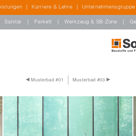
eistungen
Karriere & Lehre
Unternehmensgruppe
Sanitär
Parkett
Werkzeug & SB-Zone
Ge
Musterbad #01
Musterbad #03