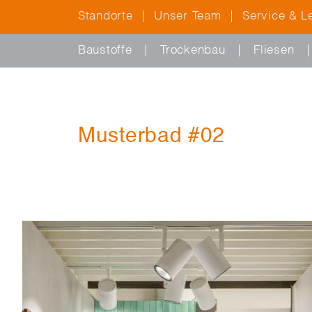
Standorte
Unser Team
Service & L
Baustoffe
Trockenbau
Fliesen
Musterbad #02