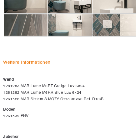
Weitere Informationen
Wand
1281283 MAR Lume M6RT Greige Lux 6×24
1281282 MAR Lume M6RR Blue Lux 6×24
1261528 MAR Sistem S MQZY Osso 30×60 Ret. R10/B
Boden
1261539 #NV
Zubehör