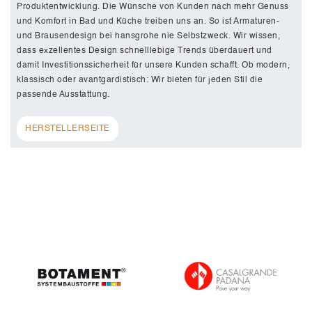
Produktentwicklung. Die Wünsche von Kunden nach mehr Genuss
und Komfort in Bad und Küche treiben uns an. So ist Armaturen-
und Brausendesign bei hansgrohe nie Selbstzweck. Wir wissen,
dass exzellentes Design schnelllebige Trends überdauert und
damit Investitionssicherheit für unsere Kunden schafft. Ob modern,
klassisch oder avantgardistisch: Wir bieten für jeden Stil die
passende Ausstattung.
HERSTELLERSEITE
Hansgrohe
Hansgrohe
Hansgrohe
Hansgrohe
Hansgrohe
Hansgrohe
Hansgrohe
Hansgrohe
Hansgrohe
Hansgrohe
Hansgrohe
Hansgrohe
Hansgrohe
Hansgrohe
Hansgrohe
Hansgrohe
Hansgrohe