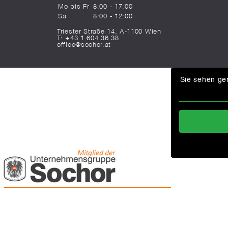
Mo bis Fr
8:00 - 17:00
Sa
8:00 - 12:00
Triester Straße 14, A-1100 Wien
T:
+43 1 604 36 38
office@sochor.at
Sie sehen ger