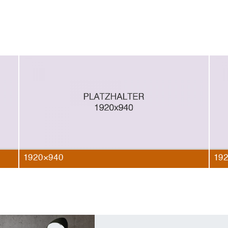
1920×940
19