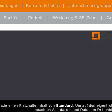
eistungen
Karriere & Lehre
Unternehmensgruppe
Sanitär
Parkett
Werkzeug & SB-Zone
Ge
ade einen Platzhalterinhalt von
Standard
. Um auf den eigentlic
beachten Sie, dass dabei Daten an Drittanb