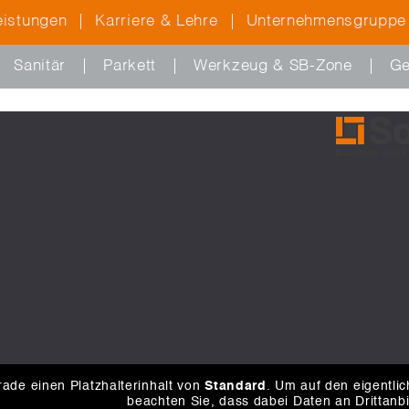
eistungen
Karriere & Lehre
Unternehmensgruppe
Sanitär
Parkett
Werkzeug & SB-Zone
Ge
ade einen Platzhalterinhalt von
Standard
. Um auf den eigentlic
beachten Sie, dass dabei Daten an Drittanb