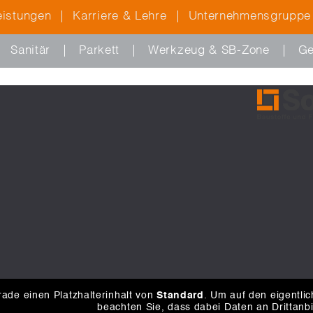
eistungen
Karriere & Lehre
Unternehmensgruppe
Sanitär
Parkett
Werkzeug & SB-Zone
Ge
ade einen Platzhalterinhalt von
Standard
. Um auf den eigentlic
beachten Sie, dass dabei Daten an Drittanb