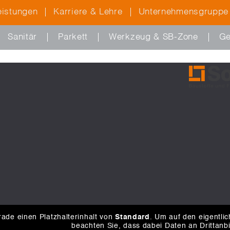
eistungen
Karriere & Lehre
Unternehmensgruppe
Sanitär
Parkett
Werkzeug & SB-Zone
Ge
ade einen Platzhalterinhalt von
Standard
. Um auf den eigentlic
beachten Sie, dass dabei Daten an Drittanb