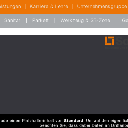
eistungen
Karriere & Lehre
Unternehmensgruppe
Sanitär
Parkett
Werkzeug & SB-Zone
Ge
ade einen Platzhalterinhalt von
Standard
. Um auf den eigentlic
beachten Sie, dass dabei Daten an Drittanb