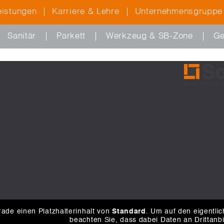
eistungen
Karriere & Lehre
Unternehmensgruppe
Sanitär
Parkett
Werkzeug & SB-Zone
Ge
ade einen Platzhalterinhalt von
Standard
. Um auf den eigentlic
beachten Sie, dass dabei Daten an Drittanb