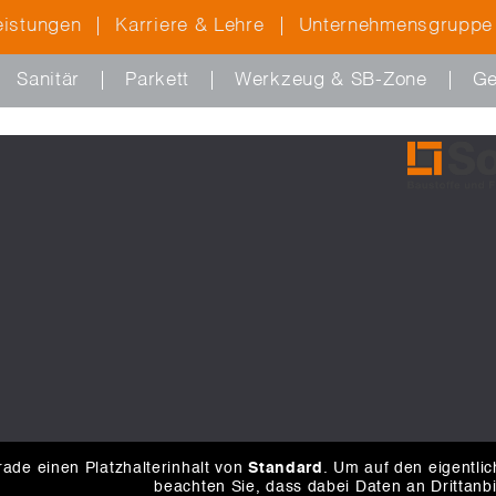
eistungen
Karriere & Lehre
Unternehmensgruppe
Sanitär
Parkett
Werkzeug & SB-Zone
Ge
ade einen Platzhalterinhalt von
Standard
. Um auf den eigentlic
beachten Sie, dass dabei Daten an Drittanb