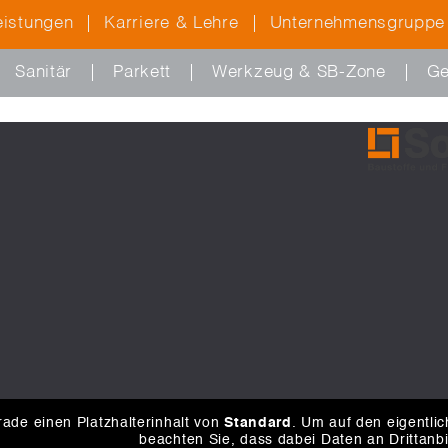
eistungen
Karriere & Lehre
Unternehmensgruppe
Sanitär
Parkett
Werkzeug & SB-Zone
Ge
ade einen Platzhalterinhalt von
Standard
. Um auf den eigentlic
beachten Sie, dass dabei Daten an Drittanb