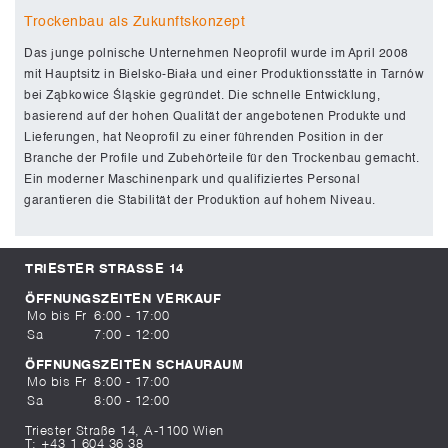
Trockenbau als Zukunftskonzept
Das junge polnische Unternehmen Neoprofil wurde im April 2008
mit Hauptsitz in Bielsko-Biała und einer Produktionsstätte in Tarnów
bei Ząbkowice Śląskie gegründet. Die schnelle Entwicklung,
basierend auf der hohen Qualität der angebotenen Produkte und
Lieferungen, hat Neoprofil zu einer führenden Position in der
Branche der Profile und Zubehörteile für den Trockenbau gemacht.
Ein moderner Maschinenpark und qualifiziertes Personal
garantieren die Stabilität der Produktion auf hohem Niveau.
TRIESTER STRASSE 14
ÖFFNUNGSZEITEN VERKAUF
Mo bis Fr
6:00 - 17:00
Sa
7:00 - 12:00
ÖFFNUNGSZEITEN SCHAURAUM
Mo bis Fr
8:00 - 17:00
Sa
8:00 - 12:00
Triester Straße 14, A-1100 Wien
T:
+43 1 604 36 38